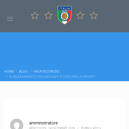
HOME
BLOG
UNCATEGORIZED
IL RILASSAMENTO PROGRESSIVO È UTILE NELLO SPORT?
BLOG
amministratore
MERCOLEDÌ, 14 DICEMBRE 2016
/
PUBBLICATO IL