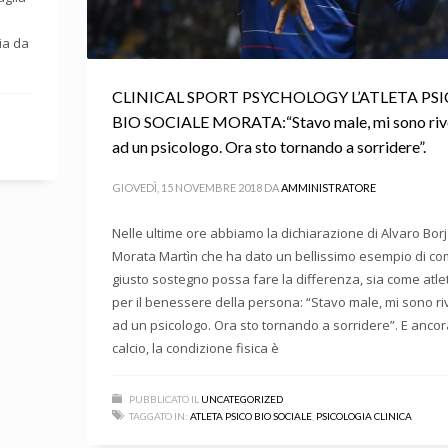
ia da
CLINICAL SPORT PSYCHOLOGY L’ATLETA PS
BIO SOCIALE MORATA:“Stavo male, mi sono riv
ad un psicologo. Ora sto tornando a sorridere”.
GIOVEDÌ, 15 NOVEMBRE 2018
DA
AMMINISTRATORE
Nelle ultime ore abbiamo la dichiarazione di Alvaro Bor
Morata Martìn che ha dato un bellissimo esempio di c
giusto sostegno possa fare la differenza, sia come atle
per il benessere della persona: “Stavo male, mi sono ri
ad un psicologo. Ora sto tornando a sorridere”. E anco
calcio, la condizione fisica è
PUBBLICATO IL
UNCATEGORIZED
TAGGATO IN:
ATLETA PSICO BIO SOCIALE
,
PSICOLOGIA CLINICA