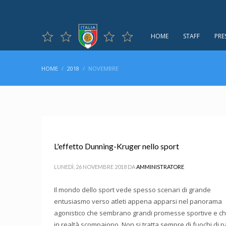
HOME
STAFF
PRE
HOME
2018
NOVEMBRE
L'effetto Dunning-Kruger nello sport
LUNEDÌ, 26 NOVEMBRE 2018
DA
AMMINISTRATORE
Il mondo dello sport vede spesso scenari di grande
entusiasmo verso atleti appena apparsi nel panorama
agonistico che sembrano grandi promesse sportive e ch
in realtà scompaiono. Non si tratta sempre di fuochi di p