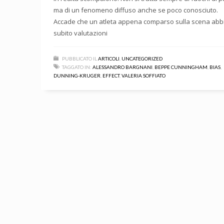
ma di un fenomeno diffuso anche se poco conosciuto.
Accade che un atleta appena comparso sulla scena abb
subito valutazioni
PUBBLICATO IL
ARTICOLI
,
UNCATEGORIZED
TAGGATO IN:
ALESSANDRO BARGNANI
,
BEPPE CUNNINGHAM
,
BIAS
,
DUNNING-KRUGER
,
EFFECT
,
VALERIA SOFFIATO