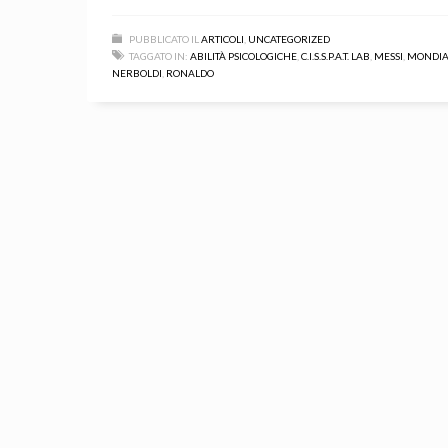
PUBBLICATO IL
ARTICOLI
,
UNCATEGORIZED
TAGGATO IN:
ABILITÀ PSICOLOGICHE
,
C.I.S.S.P.A.T. LAB
,
MESSI
,
MONDIAL
NERBOLDI
,
RONALDO