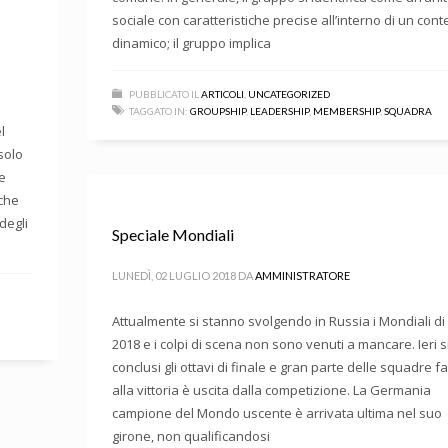
sociale con caratteristiche precise all’interno di un cont
dinamico; il gruppo implica
PUBBLICATO IL
ARTICOLI
,
UNCATEGORIZED
TAGGATO IN:
GROUPSHIP
,
LEADERSHIP
,
MEMBERSHIP
,
SQUADRA
l
solo
e
 che
degli
Speciale Mondiali
LUNEDÌ, 02 LUGLIO 2018
DA
AMMINISTRATORE
Attualmente si stanno svolgendo in Russia i Mondiali di 
2018 e i colpi di scena non sono venuti a mancare. Ieri 
conclusi gli ottavi di finale e gran parte delle squadre f
alla vittoria è uscita dalla competizione. La Germania
campione del Mondo uscente è arrivata ultima nel suo
girone, non qualificandosi