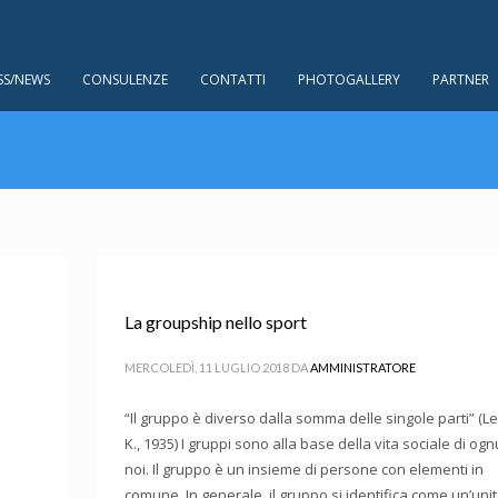
SS/NEWS
CONSULENZE
CONTATTI
PHOTOGALLERY
PARTNER
La groupship nello sport
MERCOLEDÌ, 11 LUGLIO 2018
DA
AMMINISTRATORE
“Il gruppo è diverso dalla somma delle singole parti” (L
K., 1935) I gruppi sono alla base della vita sociale di og
noi. Il gruppo è un insieme di persone con elementi in
comune. In generale, il gruppo si identifica come un’uni