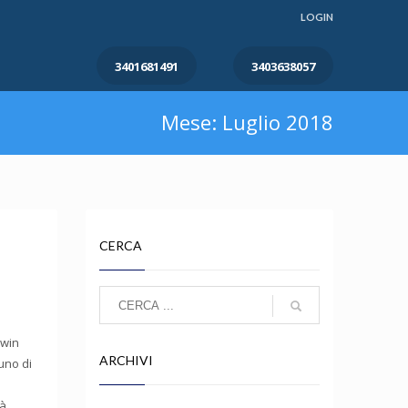
LOGIN
3401681491
3403638057
Mese: Luglio 2018
CERCA
ewin
ARCHIVI
nuno di
tà