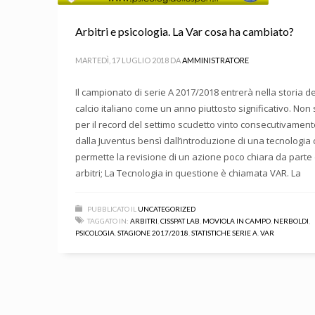
Arbitri e psicologia. La Var cosa ha cambiato?
MARTEDÌ, 17 LUGLIO 2018
DA
AMMINISTRATORE
Il campionato di serie A 2017/2018 entrerà nella storia de
calcio italiano come un anno piuttosto significativo. Non 
per il record del settimo scudetto vinto consecutivament
dalla Juventus bensì dall’introduzione di una tecnologia
permette la revisione di un azione poco chiara da parte 
arbitri; La Tecnologia in questione è chiamata VAR. La
PUBBLICATO IL
UNCATEGORIZED
TAGGATO IN:
ARBITRI
,
CISSPAT LAB
,
MOVIOLA IN CAMPO
,
NERBOLDI
,
PSICOLOGIA
,
STAGIONE 2017/2018
,
STATISTICHE SERIE A
,
VAR