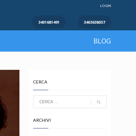
LOGIN
3401681491
3403638057
BLOG
CERCA
ARCHIVI