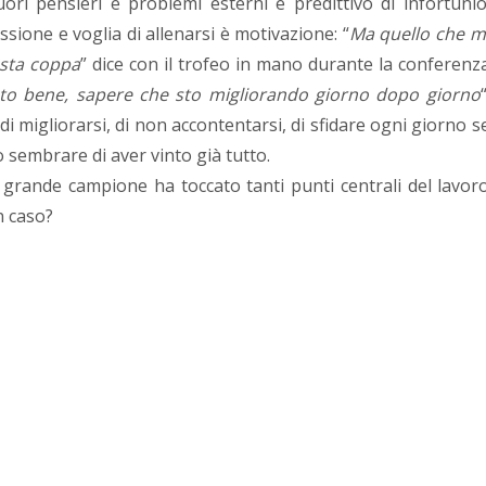
fuori pensieri e problemi esterni è predittivo di infortunio
sione e voglia di allenarsi è motivazione: “
Ma quello che m
esta coppa
” dice con il trofeo in mano durante la conferenz
sto bene, sapere che sto migliorando giorno dopo giorno
“
i migliorarsi, di non accontentarsi, di sfidare ogni giorno s
ò sembrare di aver vinto già tutto.
grande campione ha toccato tanti punti centrali del lavor
n caso?