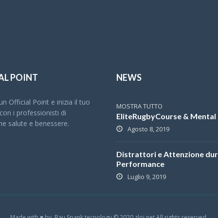
AL POINT
NEWS
n Official Point e inizia il tuo
MOSTRA TUTTO
on i professionisti di
EliteRugbyCourse & Mental 
ne salute e benessere.
Agosto 8, 2019
Distrattori e Attenzione dur
Performance
Luglio 9, 2019
Made with ♥ by Bau Spank tecnology © 2020 zloi.net All rights reserved.