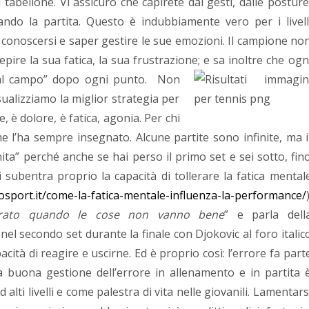
 tabellone. Vi assicuro che capirete dai gesti, dalle posture
ando la partita. Questo è indubbiamente vero per i livell
 conoscersi e saper gestire le sue emozioni. Il campione no
epire la sua fatica, la sua frustrazione; e sa inoltre che ogn
dal campo” dopo ogni punto.
Non
ualizziamo la miglior strategia per
, è dolore, è fatica, agonia. Per chi
e l’ha sempre insegnato. Alcune partite sono infinite, ma i
nita” perché anche se hai perso il primo set e sei sotto, fin
ui subentra proprio la capacità di tollerare la fatica mental
losport.it/come-la-fatica-mentale-influenza-la-performance/
)
trato quando le cose non vanno bene
” e parla dell
el secondo set durante la finale con Djokovic al foro italic
acità di reagire e uscirne. Ed è proprio così: l’errore fa part
a buona gestione dell’errore in allenamento e in partita 
ti livelli e come palestra di vita nelle giovanili. Lamentars