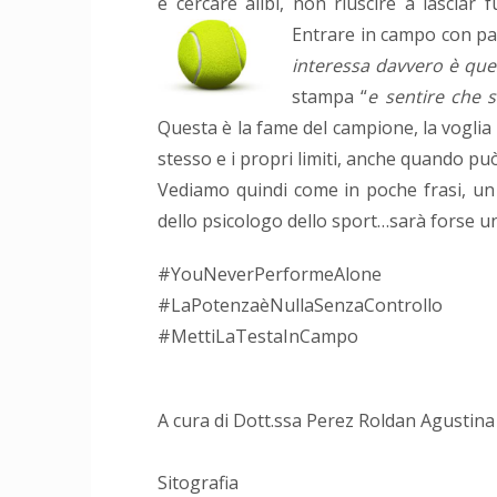
è cercare alibi, non riuscire a lasciar 
Entrare in campo con pas
interessa davvero è qu
stampa “
e sentire che 
Questa è la fame del campione, la voglia d
stesso e i propri limiti, anche quando pu
Vediamo quindi come in poche frasi, un 
dello psicologo dello sport…sarà forse u
#YouNeverPerformeAlone
#LaPotenzaèNullaSenzaControllo
#MettiLaTestaInCampo
A cura di Dott.ssa Perez Roldan Agustina
Sitografia