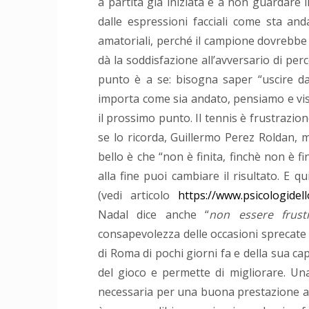
a partita già iniziata e a non guardare il
dalle espressioni facciali come sta and
amatoriali, perché il campione dovrebbe
dà la soddisfazione all’avversario di perc
punto è a se: bisogna saper “uscire 
importa come sia andato, pensiamo e vis
il prossimo punto. Il tennis è frustrazione
se lo ricorda, Guillermo Perez Roldan, m
bello è che “non è finita, finchè non è fi
alla fine puoi cambiare il risultato. E q
(vedi articolo
https://www.psicologidel
Nadal dice anche “
non essere frus
consapevolezza delle occasioni sprecate n
di Roma di pochi giorni fa e della sua cap
del gioco e permette di migliorare. Un
necessaria per una buona prestazione ad al