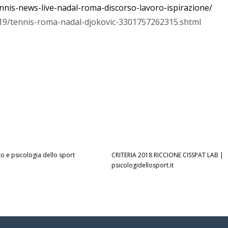
ennis-news-live-nadal-roma-discorso-lavoro-ispirazione/
019/tennis-roma-nadal-djokovic-3301757262315.shtml
co e psicologia dello sport
CRITERIA 2018 RICCIONE CISSPAT LAB |
psicologidellosport.it