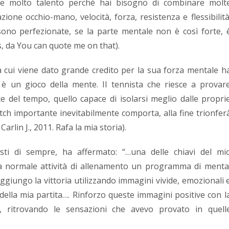
ede molto talento perché hai bisogno di combinare molt
ione occhio-mano, velocità, forza, resistenza e flessibilità
sono perfezionate, se la parte mentale non è così forte, 
as, da You can quote me on that).
 a cui viene dato grande credito per la sua forza mentale h
rt, è un gioco della mente. Il tennista che riesce a provar
e del tempo, quello capace di isolarsi meglio dalle propri
tch importante inevitabilmente comporta, alla fine trionfer
lin J., 2011. Rafa la mia storia).
sti di sempre, ha affermato: “…una delle chiavi del mi
ia normale attività di allenamento un programma di menta
giungo la vittoria utilizzando immagini vivide, emozionali 
ella mia partita…. Rinforzo queste immagini positive con l
to, ritrovando le sensazioni che avevo provato in quell