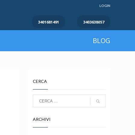
LOGIN
3401681491
3403638057
BLOG
CERCA
ARCHIVI