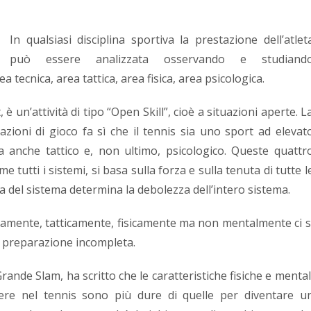
In qualsiasi disciplina sportiva la prestazione dell’atlet
può essere analizzata osservando e studiand
ea tecnica, area tattica, area fisica, area psicologica.
 è un’attività di tipo “Open Skill”, cioè a situazioni aperte. L
uazioni di gioco fa sì che il tennis sia uno sport ad elevat
a anche tattico e, non ultimo, psicologico. Queste quattr
 tutti i sistemi, si basa sulla forza e sulla tenuta di tutte l
del sistema determina la debolezza dell’intero sistema.
camente, tatticamente, fisicamente ma non mentalmente ci s
a preparazione incompleta.
rande Slam, ha scritto che le caratteristiche fisiche e mental
ere nel tennis sono più dure di quelle per diventare u