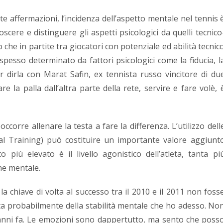
 affermazioni, l’incidenza dell’aspetto mentale nel tennis 
oscere e distinguere gli aspetti psicologici da quelli tecnico
to che in partite tra giocatori con potenziale ed abilità tecnic
 è spesso determinato da fattori psicologici come la fiducia, l
 dirla con Marat Safin, ex tennista russo vincitore di du
e la palla dall’altra parte della rete, servire e fare volè, 
occorre allenare la testa a fare la differenza. L’utilizzo dell
al Training) può costituire un importante valore aggiunt
 più elevato è il livello agonistico dell’atleta, tanta pi
ne mentale.
a chiave di volta al successo tra il 2010 e il 2011 non foss
atta probabilmente della stabilità mentale che ho adesso. No
nni fa. Le emozioni sono dappertutto, ma sento che poss