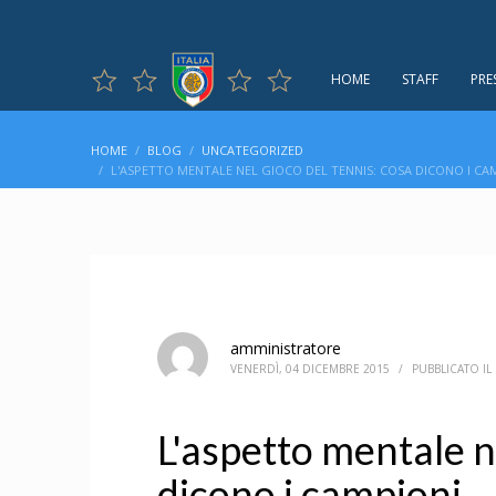
HOME
STAFF
PRE
HOME
BLOG
UNCATEGORIZED
L'ASPETTO MENTALE NEL GIOCO DEL TENNIS: COSA DICONO I CA
amministratore
VENERDÌ, 04 DICEMBRE 2015
/
PUBBLICATO IL
L'aspetto mentale n
dicono i campioni