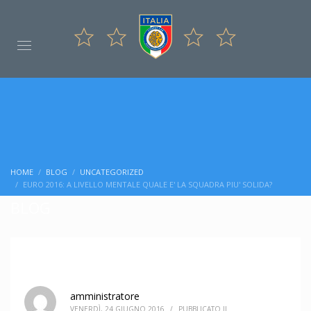
HOME
BLOG
UNCATEGORIZED
EURO 2016: A LIVELLO MENTALE QUALE E' LA SQUADRA PIU' SOLIDA?
BLOG
amministratore
VENERDÌ, 24 GIUGNO 2016
/
PUBBLICATO IL