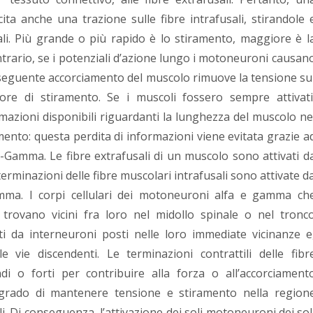
ita anche una trazione sulle fibre intrafusali, stirandole 
iali. Più grande o più rapido è lo stiramento, maggiore è l
contrario, se i potenziali d’azione lungo i motoneuroni causan
conseguente accorciamento del muscolo rimuove la tensione su
ttore di stiramento. Se i muscoli fossero sempre attivati
rmazioni disponibili riguardanti la lunghezza del muscolo ne
mento: questa perdita di informazioni viene evitata grazie a
Gamma. Le fibre extrafusali di un muscolo sono attivati d
rminazioni delle fibre muscolari intrafusali sono attivate d
mma. I corpi cellulari dei motoneuroni alfa e gamma ch
rovano vicini fra loro nel midollo spinale o nel tronc
ti da interneuroni posti nelle loro immediate vicinanze e
e vie discendenti. Le terminazioni contrattili delle fibr
i o forti per contribuire alla forza o all’accorciament
n grado di mantenere tensione e stiramento nella region
ali. Di conseguenza, l’attivazione dei soli motoneuroni dei sol