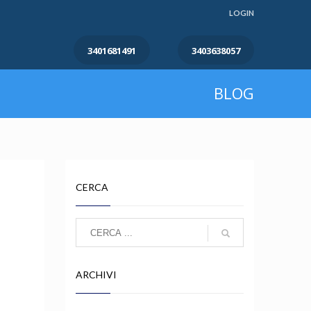
LOGIN
3401681491
3403638057
BLOG
CERCA
ARCHIVI