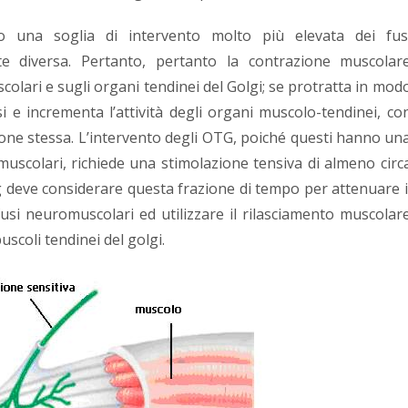
no una soglia di intervento molto più elevata dei fus
e diversa. Pertanto, pertanto la contrazione muscolar
colari e sugli organi tendinei del Golgi; se protratta in mod
fusi e incrementa l’attività degli organi muscolo-tendinei, co
zione stessa. L’intervento degli OTG, poiché questi hanno un
muscolari, richiede una stimolazione tensiva di almeno circ
ng deve considerare questa frazione di tempo per attenuare i
fusi neuromuscolari ed utilizzare il rilasciamento muscolar
scoli tendinei del golgi.