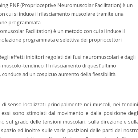
hing PNF (Proprioceptive Neuromuscolar Facilitation) è un
n cui si induce il rilasciamento muscolare tramite una
ione programmata
muscolar Facilitation) è un metodo con cui si induce il
molazione programmata e selettiva dei propriocettori
degli effetti inibitori regolati dai fusi neuromuscolari e dagli
a muscolo-tendineo. Il rilasciamento di quest’ultimo
 conduce ad un cospicuo aumento della flessibilità.
 di senso localizzati principalmente nei muscoli, nei tendini
i: essi sono stimolati dal movimento e dalla posizione degl
no sul grado delle tensioni muscolari, sulla direzione e sull
spazio ed inoltre sulle varie posizioni delle parti del nostr