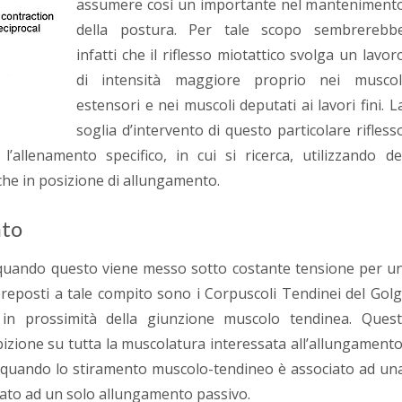
assumere così un importante nel manteniment
della postura. Per tale scopo sembrerebb
infatti che il riflesso miotattico svolga un lavor
di intensità maggiore proprio nei muscol
estensori e nei muscoli deputati ai lavori fini. L
soglia d’intervento di questo particolare rifless
allenamento specifico, in cui si ricerca, utilizzando de
nche in posizione di allungamento.
nto
 quando questo viene messo sotto costante tensione per u
preposti a tale compito sono i Corpuscoli Tendinei del Golg
 in prossimità della giunzione muscolo tendinea. Quest
bizione su tutta la muscolatura interessata all’allungamento
e quando lo stiramento muscolo-tendineo è associato ad un
ato ad un solo allungamento passivo.