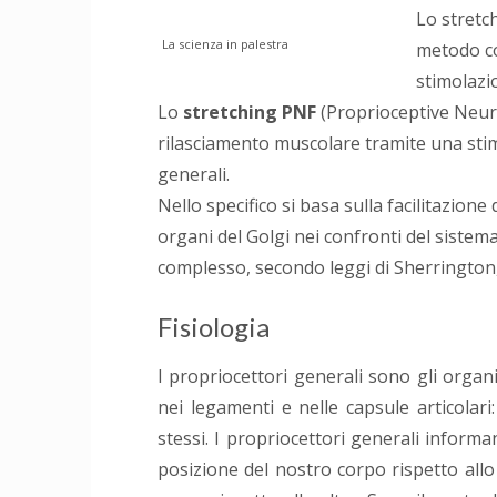
Lo stretc
La scienza in palestra
metodo co
stimolaz
Lo
stretching PNF
(Proprioceptive Neuro
rilasciamento muscolare tramite una sti
generali.
Nello specifico si basa sulla facilitazione 
organi del Golgi nei confronti del sistem
complesso, secondo leggi di Sherrington,
Fisiologia
I propriocettori generali sono gli organi
nei legamenti e nelle capsule articolar
stessi. I propriocettori generali informa
posizione del nostro corpo rispetto allo 