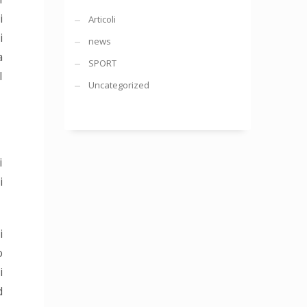
i
Articoli
i
news
a
SPORT
l
Uncategorized
i
i
i
o
i
d