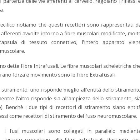
 partenza delle vie afferenti al cervello, regolano i riflessi 
a.
ecifico notiamo che questi recettori sono rappresentati d
 afferenti avvolte intorno a fibre muscolari modificate, molt
apsula di tessuto connettivo, l’intero apparato vien
muscolare.
ono dette Fibre Intrafusali. Le fibre muscolari scheletriche ch
ano forza e movimento sono le Fibre Extrafusali.
di stiramento: uno risponde meglio all’entità dello stirament
entre l’altro risponde sia all’ampiezza dello stiramento, si
e). Benchè i due tipi di recettori di stiramento siano entit
 essi come recettori di stiramento del fuso neuromuscolare.
I fusi muscolari sono collegati in parallelo mediant
tessuto connettivo, alle fibre extrafusali. Pertanto, un