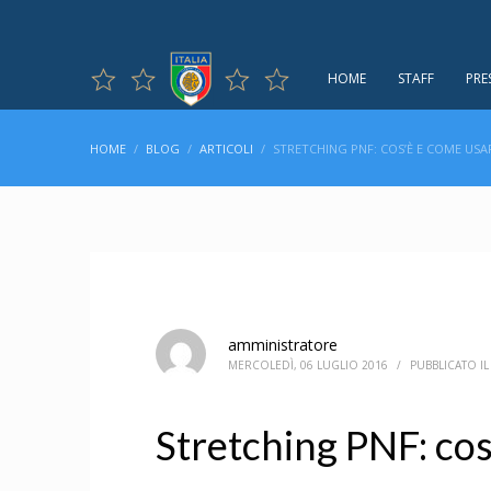
HOME
STAFF
PRE
HOME
BLOG
ARTICOLI
STRETCHING PNF: COS’È E COME US
amministratore
MERCOLEDÌ, 06 LUGLIO 2016
/
PUBBLICATO I
Stretching PNF: cos