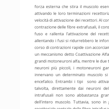
forza esterna che stira il muscolo eserc
attivando le loro terminazioni recettor
velocità di attivazione dei recettori. Al 
contrazione delle fibre extrafusali, il 
fuso e rallenta l’attivazione del rece
allentando i fusi si ridurrebbero le info
corso di contrazioni rapide con accorcia
un meccanismo detto Coattivazione Alfa-
grandi motoneuroni alfa, mentre le due te
neuroni più piccoli, i motoneuroni ga
innervano un determinato muscolo si t
encefalico. Entrambi i tipi sono attiva
talvolta, direttamente dai neuroni dell
intrafusali non sono abbastanza grand
dell’intero muscolo. Tuttavia, sono i
recettoriale centrale delle fibre intrafus