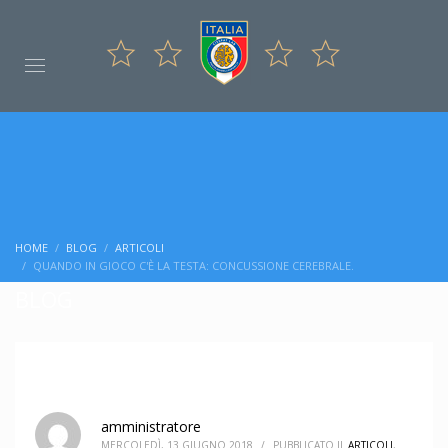
HOME
BLOG
ARTICOLI
QUANDO IN GIOCO C'È LA TESTA: CONCUSSIONE CEREBRALE.
BLOG
amministratore
MERCOLEDÌ, 13 GIUGNO 2018
/
PUBBLICATO IL
ARTICOLI
,