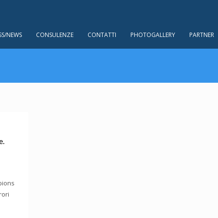
SS/NEWS
CONSULENZE
CONTATTI
PHOTOGALLERY
PARTNER
e.
mpions
rori