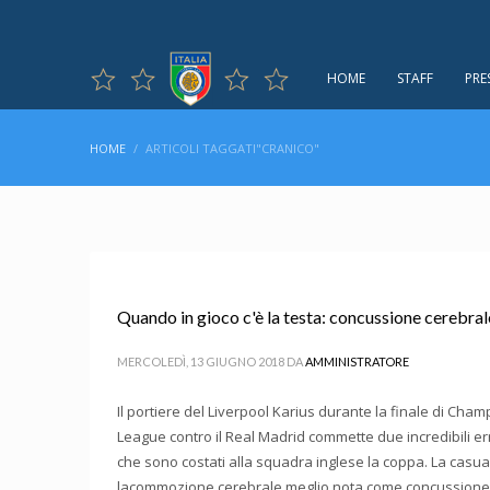
HOME
STAFF
PRE
HOME
ARTICOLI TAGGATI"CRANICO"
Quando in gioco c'è la testa: concussione cerebral
MERCOLEDÌ, 13 GIUGNO 2018
DA
AMMINISTRATORE
Il portiere del Liverpool Karius durante la finale di Cha
League contro il Real Madrid commette due incredibili er
che sono costati alla squadra inglese la coppa. La casua
lacommozione cerebrale meglio nota come concussione