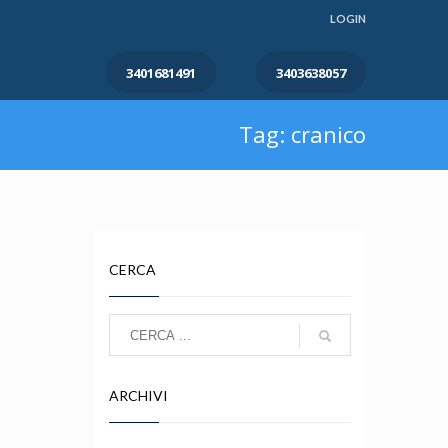
LOGIN
3401681491
3403638057
Tag: cranico
CERCA
ARCHIVI