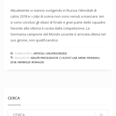
Attualmente si stanno svolgendo in Russia i Mondiali di
calcio 2018 e i colpi di scena non sono venuti a mancare. Ieri
si sono conclusi gli ottavi di finale e gran parte delle squadre
favorite alla vittoria è uscita dalla competizione. La
Germania campione del Mondo uscente è arrivata ultima nel
suo girone, non qualificandosi
PUBBLICATO IL
ARTICOLI
,
UNCATEGORIZED
TAGGATO IN:
ABILITÀ PSICOLOGICHE
,
C.I.S.S.P.A.T. LAB
,
MESSI
,
MONDIALI
2018
,
NERBOLDI
,
RONALDO
CERCA