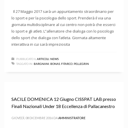
Il 27 Maggio 2017 sarà un appuntamento straordinario per
lo sport e per la psicologia dello sport. Prenderà il via una
giornata multidisciplinare al cui centro non potrà che esserci
lo sport e gli atleti. L”allenatore che dialoga con lo psicologo
dello sport che dialoga con l’atleta. Giornata altamente
interattiva in cui sarà impreziosita
PUBBLICATO IL
ARTICOLI
,
NEWS
TAGGATO IN:
BARGNANI
,
BONAS
,
FITARCO
,
PELLEGRIN
SACILE DOMENICA 12 Giugno CISSPAT LAB presso
Finali Nazionali Under 18 Eccellenza di Pallacanestro
GIOVEDÌ, 08 DICEMBRE 2016
DA
AMMINISTRATORE