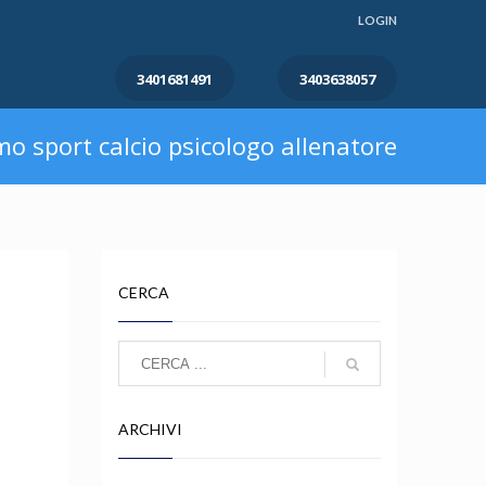
LOGIN
3401681491
3403638057
mo sport calcio psicologo allenatore
CERCA
ARCHIVI