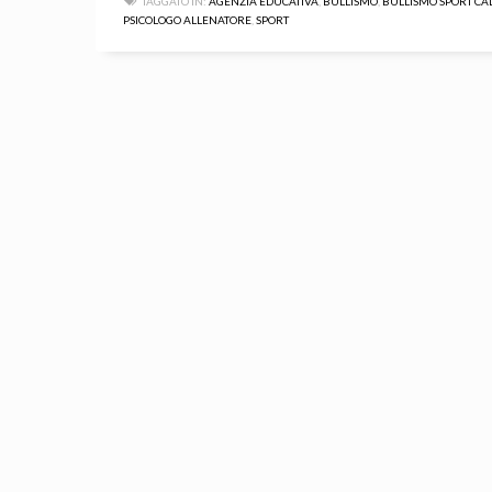
TAGGATO IN:
AGENZIA EDUCATIVA
,
BULLISMO
,
BULLISMO SPORT CA
PSICOLOGO ALLENATORE
,
SPORT