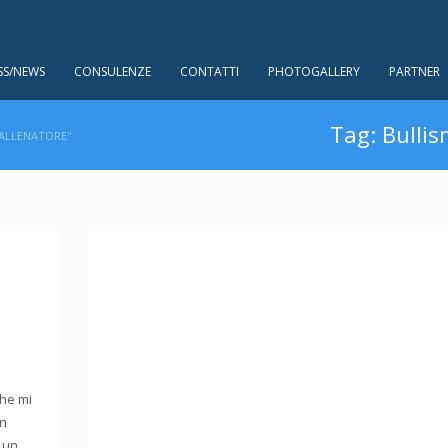
SS/NEWS
CONSULENZE
CONTATTI
PHOTOGALLERY
PARTNER
Tag: Bullis
 ALLENATORE"
che mi
in
 un