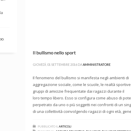
la
CIO
,
Il bullismo nello sport
GIOVEDÌ, 01 SETTEMBRE 2016
DA
AMMINISTRATORE
Il fenomeno del bullismo si manifesta negli ambienti di
aggregazione sociale, come le scuole, le realtà sportive 
gruppi di amicizie frequentate dai ragazzi durante il
loro tempo libero. Esso si configura come abuso di pot
perpetrato da uno o più soggetti nei confronti di un sin
di una collettività coinvolgendo ragazzi di ogni età, gen
PUBBLICATO IL
ARTICOLI