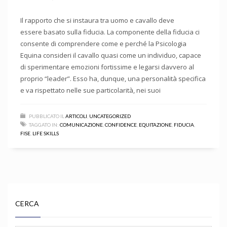
Il rapporto che si instaura tra uomo e cavallo deve
essere basato sulla fiducia. La componente della fiducia ci
consente di comprendere come e perché la Psicologia
Equina consideri il cavallo quasi come un individuo, capace
di sperimentare emozioni fortissime e legarsi davvero al
proprio “leader”. Esso ha, dunque, una personalità specifica
e va rispettato nelle sue particolarità, nei suoi
PUBBLICATO IL
ARTICOLI
,
UNCATEGORIZED
TAGGATO IN:
COMUNICAZIONE
,
CONFIDENCE
,
EQUITAZIONE
,
FIDUCIA
,
FISE
,
LIFE SKILLS
CERCA